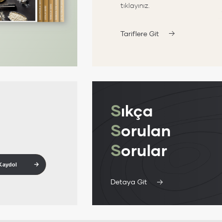
tıklayınız.
Tariflere Git
S
ıkça
S
orulan
S
orular
Kaydol
Detaya Git