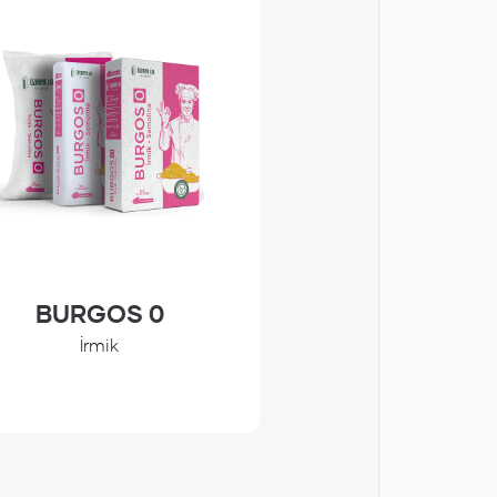
BURGOS 0
ZİVAG
İrmik
Baklaval