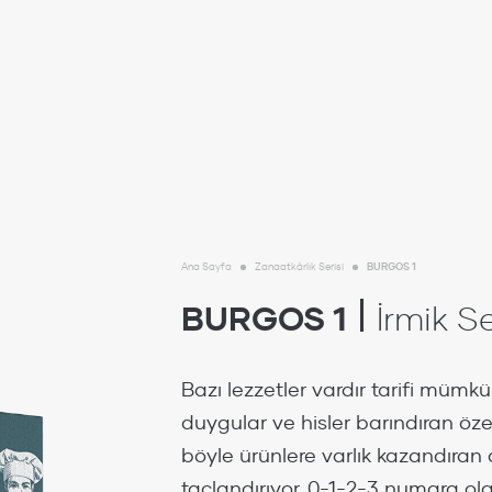
Ana Sayfa
Zanaatkârlık Serisi
BURGOS 1
BURGOS 1
İrmik S
Bazı lezzetler vardır tarifi müm
duygular ve hisler barındıran öze
böyle ürünlere varlık kazandıran dö
taçlandırıyor. 0-1-2-3 numara ol