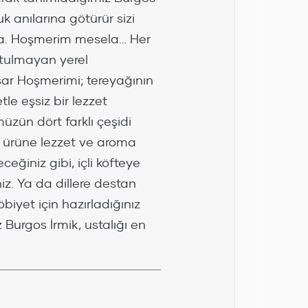
k anılarına götürür sizi
la. Hoşmerim mesela… Her
nutulmayan yerel
isar Hoşmerimi; tereyağının
le eşsiz bir lezzet
üzün dört farklı çeşidi
lı ürüne lezzet ve aroma
ceğiniz gibi, içli köfteye
niz. Ya da dillere destan
öbiyet için hazırladığınız
Burgos İrmik, ustalığı en