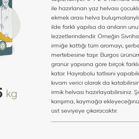
ile hazırlanan yaz helvası çocuklu
ekmek arası helva buluşmalarıy
ilde farklı yapılsa da anıların u
lezzetlerindendir. Örneğin Sivrih
irmiğe kattığı tüm aromayı, şerbet
mertebesine taşır. Burgos ürünüm
granür yapısına göre birçok fark
katar. Hayrabolu tatlısını yapabile
kıvam verici olarak da katabilirsi
5
kg
irmik helvası hazırlayabilirsiniz. Ş
karışıma, kaymağa ekleyeceğiniz 
üst seviyeye çıkaracaktır.