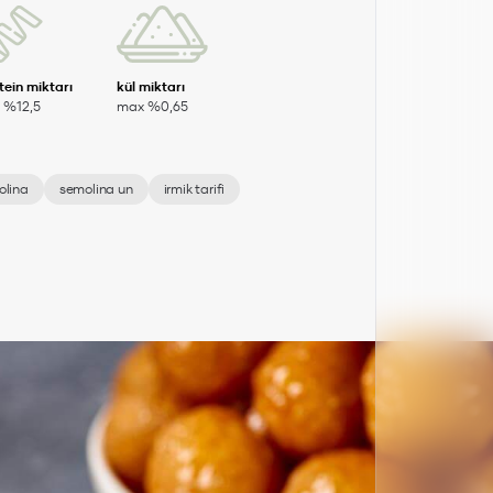
tein miktarı
kül miktarı
 %12,5
max %0,65
olina
semolina un
irmik tarifi