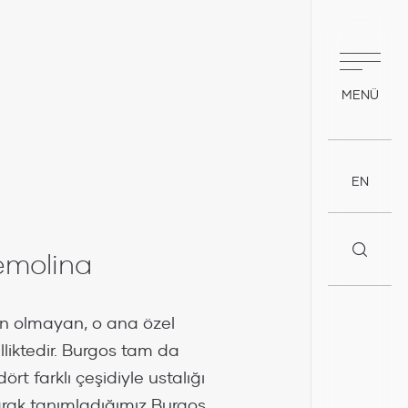
MENÜ
EN
emolina
kün olmayan, o ana özel
lliktedir. Burgos tam da
rt farklı çeşidiyle ustalığı
arak tanımladığımız Burgos