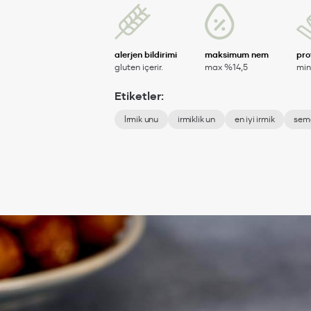
alerjen bildirimi
maksimum nem
pro
gluten içerir.
max %14,5
min
Etiketler:
İrmik unu
irmiklik un
en iyi irmik
sem