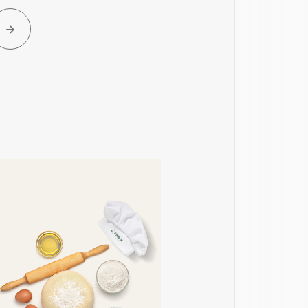
İncele
İncele