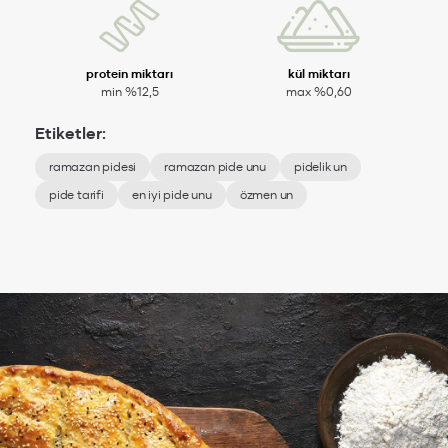
protein miktarı
kül miktarı
min %12,5
max %0,60
Etiketler:
ramazan pidesi
ramazan pide unu
pidelik un
pide tarifi
en iyi pide unu
özmen un