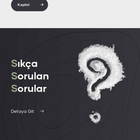
Kaydol
S
ıkça
S
orulan
S
orular
Detaya Git