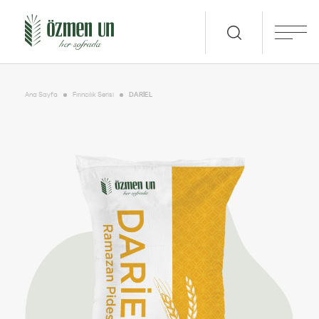
Ana Sayfa
Fırıncılık Serisi
DARİEL