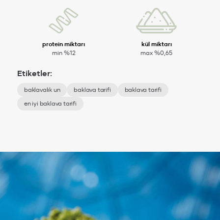
protein miktarı
kül miktarı
min %12
max %0,65
Etiketler:
baklavalık un
baklava tarifi
baklava tarifi
en iyi baklava tarifi