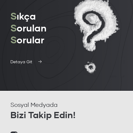
S
ıkça
S
orulan
S
orular
Detaya Git
Sosyal Medyada
Bizi Takip Edin!