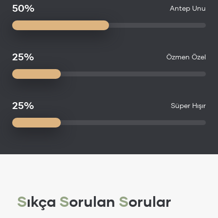
50%
Antep Unu
25%
Özmen Özel
25%
Süper Hışır
S
ıkça
S
orulan
S
orular