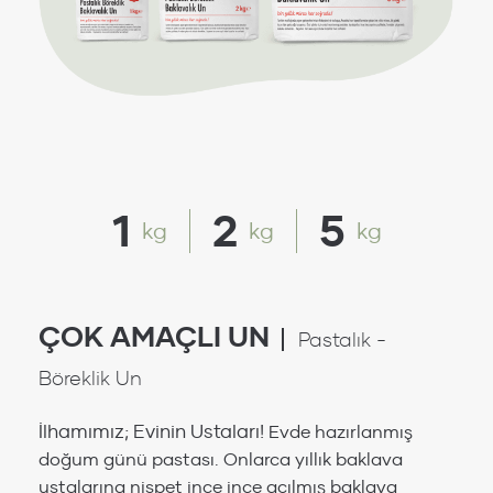
1
2
5
kg
kg
kg
ÇOK AMAÇLI UN
Pastalık -
Böreklik Un
İlhamımız; Evinin Ustaları!
Evde hazırlanmış
doğum günü pastası. Onlarca yıllık baklava
ustalarına nispet ince ince açılmış baklava