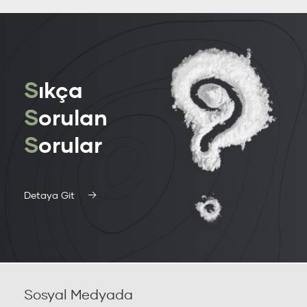
S
ıkça
S
orulan
S
orular
Detaya Git
Sosyal Medyada