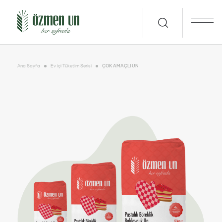
Ana Sayfa
Ev içi Tüketim Serisi
ÇOK AMAÇLI UN