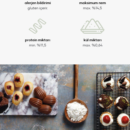
alerjen bildirimi
maksimum nem
gluten içerir.
max. %14,5
protein miktarı
kül miktarı
min. %11,5
max. %0,64