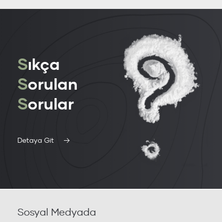
S
ıkça
S
orulan
S
orular
Detaya Git
Sosyal Medyada