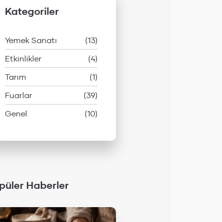
Kategoriler
Yemek Sanatı
(13)
Etkinlikler
(4)
Tarım
(1)
Fuarlar
(39)
Genel
(10)
püler Haberler