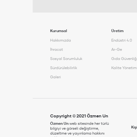
Kurumsal
Üretim
Hakkımızda
Endüstri 4.0
İhracat
Ar-Ge
Sosyal Sorumluluk
Gıda Güvenliğ
Sürdürülebilirlik
Kalite Yönetim
Galeri
Copyright © 2021 Özmen Un
Özmen Un
web sitesinde her türlü
Kiş
bilgiyi ve görseli değiştirme,
düzeltme ve yayınlama hakkını