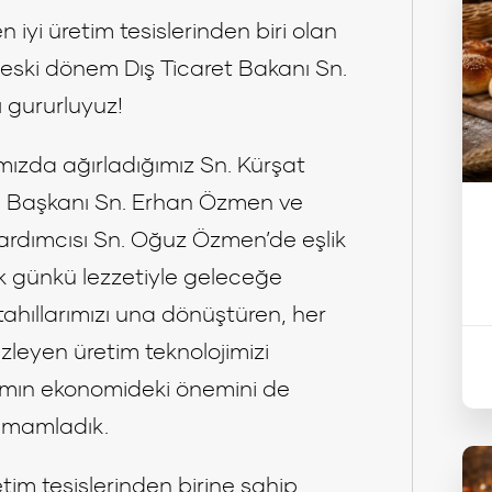
n iyi üretim tesislerinden biri olan
ski dönem Dış Ticaret Bakanı Sn.
ı gururluyuz!
ızda ağırladığımız Sn. Kürşat
 Başkanı Sn. Erhan Özmen ve
rdımcısı Sn. Oğuz Özmen’de eşlik
ilk günkü lezzetiyle geleceğe
 tahıllarımızı una dönüştüren, her
mizleyen üretim teknolojimizi
rımın ekonomideki önemini de
tamamladık.
im tesislerinden birine sahip