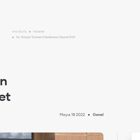
Ana Sayfa
Haberler
Sn. Kürşat Tüzmen Fabrikamızı Ziyaret Etti!
en
et
Mayıs 18 2022
Genel