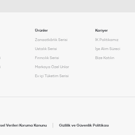
Ürünler
Kariyer
Zanaatkârlık Serisi
İK Politikamız
Ustalık Serisi
İşe Alım Süreci
i
Fırıncılık Serisi
Bize Katılın
i
Markaya Özel Unlar
Ev içi Tüketim Serisi
isel Verileri Koruma Kanunu
Gizlilik ve Güvenlik Politikası