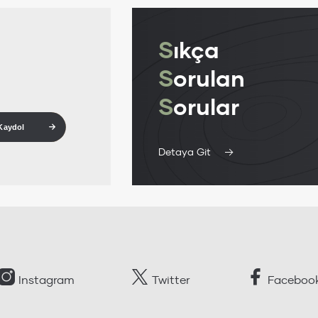
S
ıkça
S
orulan
S
orular
Kaydol
Detaya Git
Instagram
Twitter
Faceboo