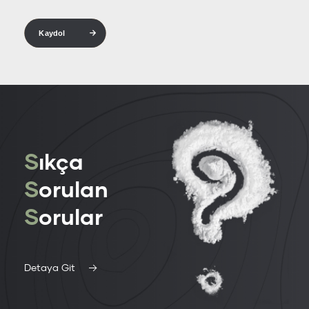
Kaydol
S
ıkça
S
orulan
S
orular
Detaya Git