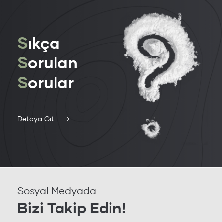
S
ıkça
S
orulan
S
orular
Detaya Git
Sosyal Medyada
Bizi Takip Edin!