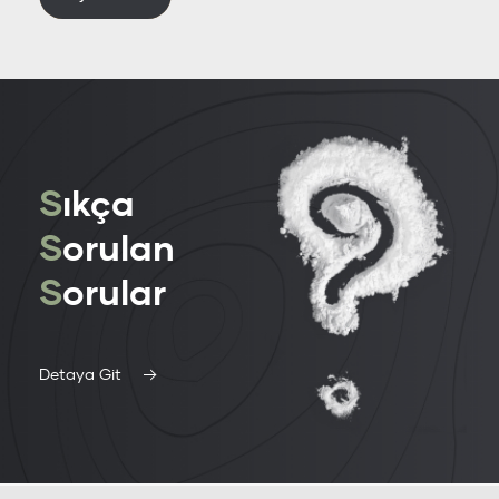
S
ıkça
S
orulan
S
orular
Detaya Git