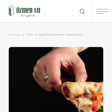
Ana Sayfa
Tarifler
İtalyan Pizzası (Renata / İtalyan Pizzası)